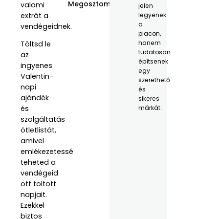
Megosztom:
valami
jelen
extrát a
legyenek
a
vendégeidnek.
piacon,
hanem
Töltsd le
tudatosan
az
építsenek
ingyenes
egy
Valentin-
szerethető
napi
és
ajándék
sikeres
márkát.
és
szolgáltatás
ötletlistát,
amivel
emlékezetessé
teheted a
vendégeid
ott töltött
napjait.
Ezekkel
biztos