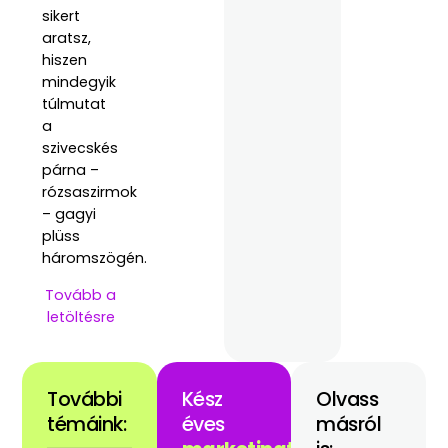
sikert
aratsz,
hiszen
mindegyik
túlmutat
a
szivecskés
párna –
rózsaszirmok
– gagyi
plüss
háromszögén.
Tovább a
letöltésre
További
Kész
Olvass
témáink:
éves
másról