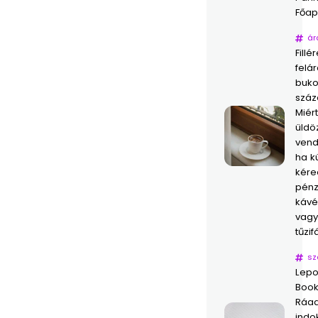
Főap
ár
Fillé
felár
buko
száz
Miér
üldöz
vend
ha k
kére
pénz
kávé
vagy
tűzif
sz
Lepo
Book
Ráad
indo