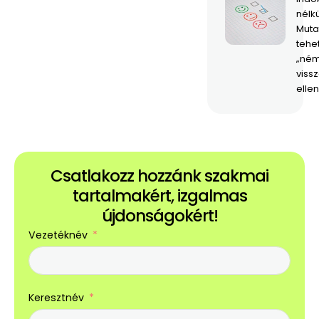
nélk
Mutat
tehe
„né
viss
ellen
Csatlakozz hozzánk szakmai
tartalmakért, izgalmas
újdonságokért!
Vezetéknév
Keresztnév