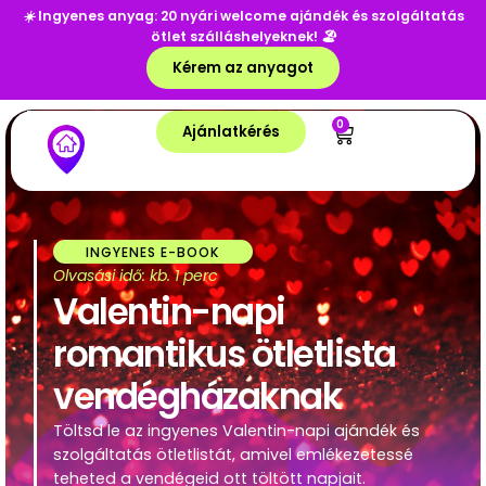
☀️
Ingyenes anyag: 20 nyári welcome ajándék és szolgáltatás
ötlet szálláshelyeknek!
🏖️
Kérem az anyagot
0
Ajánlatkérés
INGYENES E-BOOK
Olvasási idő: kb. 1 perc
Valentin-napi
romantikus ötletlista
vendégházaknak
Töltsd le az ingyenes Valentin-napi ajándék és
szolgáltatás ötletlistát, amivel emlékezetessé
teheted a vendégeid ott töltött napjait.