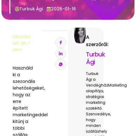
Turbuk Ági
2026-01-16
Olvasási
A
idő: kb. 1
szerzőről:
perc
Turbuk
Ági
Használd
Turbuk
ki a
Ági a
szezonális
VendégházMarketing
lehetőségeket,
alapítója,
hogy az
stratégiai
erre
marketing
épített
szakértő.
Szenvedélye,
marketingeddel
hogy
kitűnj a
minden
többi
szálláshely
szállás