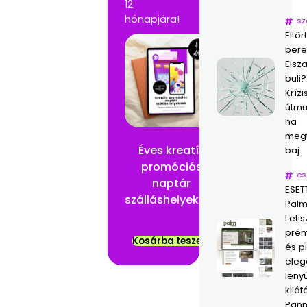
12
hónapjára!
sz
Eltör
ber
Elsz
buli?
Krízi
útmu
ha
megt
Éves kreatív
baj
promóciós
es
naptár
ESET
szálláshelyeknek
Palm
Letisz
5490
Ft
prém
Kosárba teszem
és p
eleg
leny
kilát
Pann