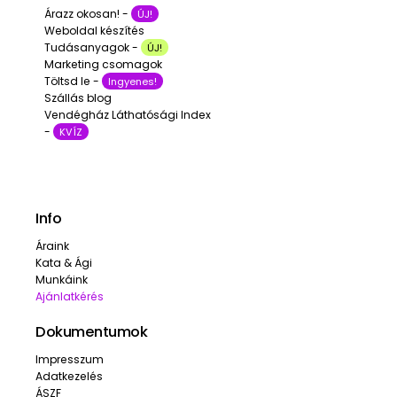
Árazz okosan! -
ÚJ!
Weboldal készítés
Tudásanyagok -
ÚJ!
Marketing csomagok
Töltsd le -
Ingyenes!
Szállás blog
Vendégház Láthatósági Index
-
KVÍZ
Info
Áraink
Kata & Ági
Munkáink
Ajánlatkérés
Dokumentumok
Impresszum
Adatkezelés
ÁSZF