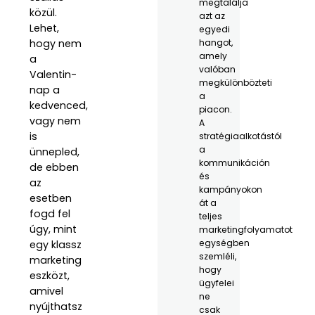
megtalálja
közül.
azt az
Lehet,
egyedi
hogy nem
hangot,
amely
a
valóban
Valentin-
megkülönbözteti
nap a
a
kedvenced,
piacon.
vagy nem
A
is
stratégiaalkotástól
a
ünnepled,
kommunikáción
de ebben
és
az
kampányokon
esetben
át a
fogd fel
teljes
úgy, mint
marketingfolyamatot
egységben
egy klassz
szemléli,
marketing
hogy
eszközt,
ügyfelei
amivel
ne
nyújthatsz
csak