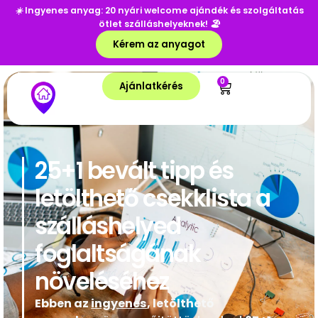
☀️
Ingyenes anyag: 20 nyári welcome ajándék és szolgáltatás
ötlet szálláshelyeknek!
🏖️
Kérem az anyagot
0
Ajánlatkérés
25+1 bevált tipp és
letölthető csekklista a
szálláshelyed
foglaltságának
növeléséhez
Ebben az
ingyenes
, letölthető