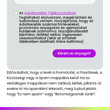
Az
Adatkezelési Tájékoztatóban
foglaltakat elolvastam, megértettem és
tudomásul vettem. Hozzájárulok, hogy az
Adatkezelők szakmai hírleveleket,
promóciós anyagokat és ajánlatokat
küldjenek számomra.
Hozzájárulásodat
bármikor, feltétel nélkül, ingyenesen
visszavonhatod (akár az emailek
láblécében található linkre kattintva).
Kérem az anyagot!
Előfordulhat, hogy a levél a Promóciók, a Frissítések, a
Közösségi vagy a Spam mappába kerül! Ha az
elsődleges mappában nem találod, kérlek, pillants rá
ezekre is! Ha spamként érkezett, meg tudod jelölni,
hogy “Ez nem spam” vagy “Biztonságosnak tűnik!”.