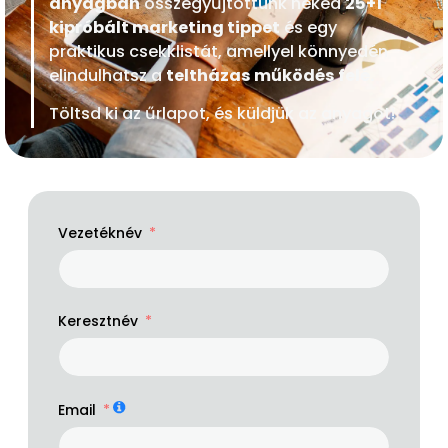
anyagban
összegyűjtöttünk neked
25+1
kipróbált marketing tippet
és egy
praktikus csekklistát, amellyel könnyedén
elindulhatsz a
teltházas működés felé.
Töltsd ki az űrlapot, és küldjük az anyagot!
Vezetéknév
Keresztnév
Email