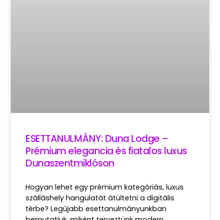
ESETTANULMÁNY: Duna Lodge –
Prémium elegancia és fiatalos luxus
Dunaszentmiklóson
Hogyan lehet egy prémium kategóriás, luxus
szálláshely hangulatát átültetni a digitális
térbe? Legújabb esettanulmányunkban
bemutatjuk, miként terveztünk modern