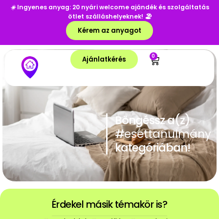
☀️
Ingyenes anyag: 20 nyári welcome ajándék és szolgáltatás
ötlet szálláshelyeknek!
🏖️
Kérem az anyagot
0
Ajánlatkérés
Böngéssz a(z)
#
esettanulmány
kategóriában!
Érdekel másik témakör is?