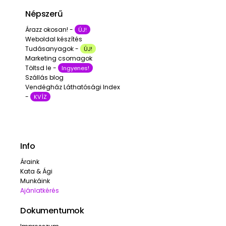
Népszerű
Árazz okosan! -
ÚJ!
Weboldal készítés
Tudásanyagok -
ÚJ!
Marketing csomagok
Töltsd le -
Ingyenes!
Szállás blog
Vendégház Láthatósági Index
-
KVÍZ
Info
Áraink
Kata & Ági
Munkáink
Ajánlatkérés
Dokumentumok