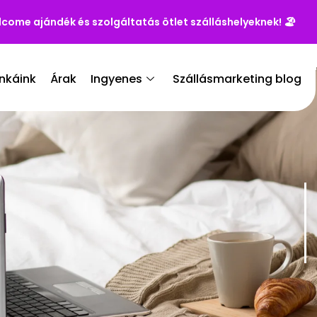
lcome ajándék és szolgáltatás ötlet szálláshelyeknek!
🏖️
nkáink
Árak
Ingyenes
Szállásmarketing blog