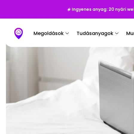
☀️
Ingyenes anyag: 20 nyári we
Megoldások
Tudásanyagok
Mu