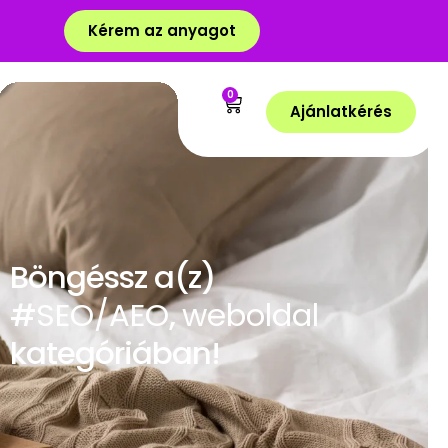
Kérem az anyagot
0
Ajánlatkérés
Böngéssz a(z)
#
SEO/AEO
,
weboldal
kategóriában!