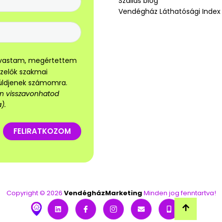
Szállás blog
Vendégház Láthatósági Index
olvastam, megértettem
ezelők szakmai
küldjenek számomra.
sen visszavonhatod
).
FELIRATKOZOM
Copyright © 2026
VendégházMarketing
Minden jog fenntartva!