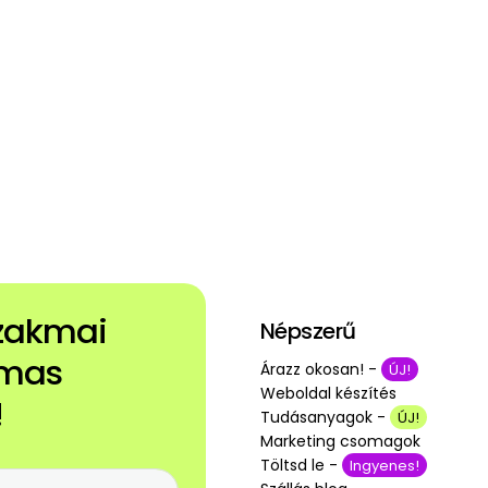
szakmai
Népszerű
lmas
Árazz okosan! -
ÚJ!
Weboldal készítés
!
Tudásanyagok -
ÚJ!
Marketing csomagok
Töltsd le -
Ingyenes!