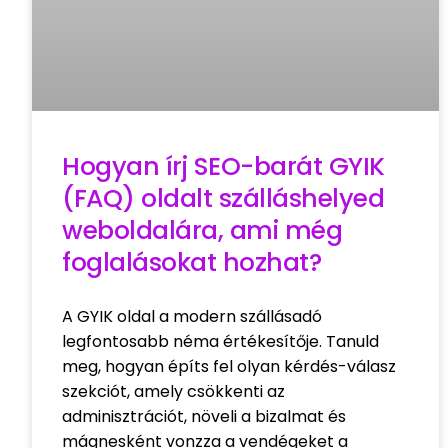
Hogyan írj SEO-barát GYIK
(FAQ) oldalt szálláshelyed
weboldalára, ami még
foglalásokat hozhat?
A GYIK oldal a modern szállásadó
legfontosabb néma értékesítője. Tanuld
meg, hogyan építs fel olyan kérdés-válasz
szekciót, amely csökkenti az
adminisztrációt, növeli a bizalmat és
mágnesként vonzza a vendégeket a