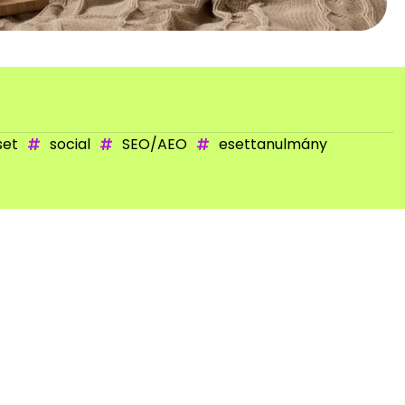
set
social
SEO/AEO
esettanulmány