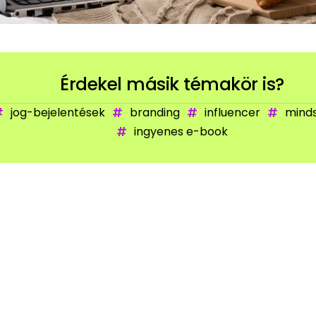
Érdekel másik témakör is?
jog-bejelentések
branding
influencer
mind
ingyenes e-book