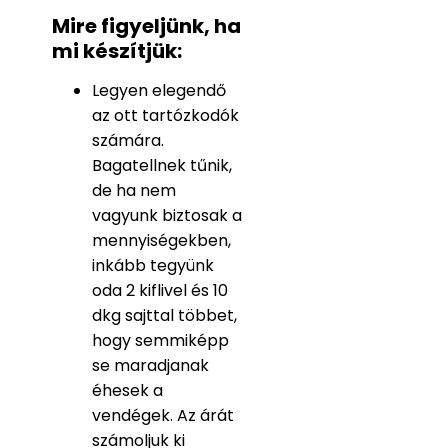
Mire figyeljünk, ha
mi készítjük:
Legyen elegendő
az ott tartózkodók
számára.
Bagatellnek tűnik,
de ha nem
vagyunk biztosak a
mennyiségekben,
inkább tegyünk
oda 2 kiflivel és 10
dkg sajttal többet,
hogy semmiképp
se maradjanak
éhesek a
vendégek. Az árát
számoljuk ki