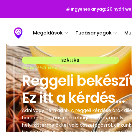
☀️
Ingyenes anyag: 20 nyári we
Megoldások
Tudásanyagok
Mu
SZÁLLÁS
Olvasási idő: kb. 4 perc
Reggeli bekészí
Ez itt a kérdés…
Adni vagy nem adni? A reggeli kérdése örök dil
hanem hatékony marketingeszköz is, amely jócs
helyi kistermelőkkel való összefogásról, cikkü