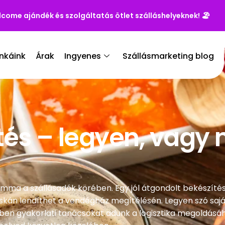
lcome ajándék és szolgáltatás ötlet szálláshelyeknek!
🏖️
nkáink
Árak
Ingyenes
Szállásmarketing blog
tés – legyen, vagy 
emma a szállásadók körében. Egy jól átgondolt bekészíté
kán lendíthet a vendégház megítélésén. Legyen szó sajá
nkben gyakorlati tanácsokat adunk a logisztika megoldásá