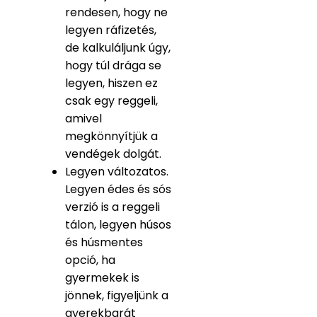
rendesen, hogy ne
legyen ráfizetés,
de kalkuláljunk úgy,
hogy túl drága se
legyen, hiszen ez
csak egy reggeli,
amivel
megkönnyítjük a
vendégek dolgát.
Legyen változatos.
Legyen édes és sós
verzió is a reggeli
tálon, legyen húsos
és húsmentes
opció, ha
gyermekek is
jönnek, figyeljünk a
gyerekbarát