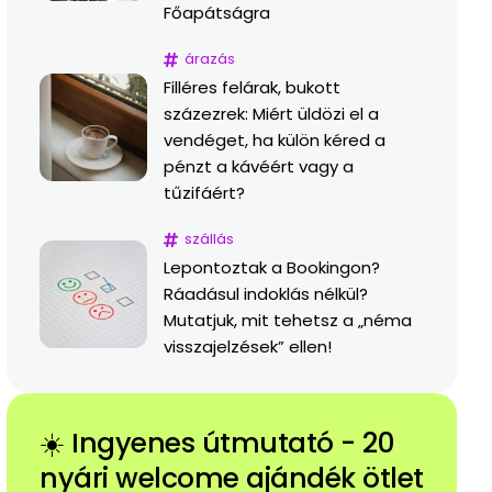
Főapátságra
árazás
Filléres felárak, bukott
százezrek: Miért üldözi el a
vendéget, ha külön kéred a
pénzt a kávéért vagy a
tűzifáért?
szállás
Lepontoztak a Bookingon?
Ráadásul indoklás nélkül?
Mutatjuk, mit tehetsz a „néma
visszajelzések” ellen!
☀️ Ingyenes útmutató - 20
nyári welcome ajándék ötlet