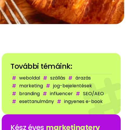
További témáink:
weboldal
szállás
árazás
marketing
jog-bejelentések
branding
influencer
SEO/AEO
esettanulmány
ingyenes e-book
Kész éves
marketingterv