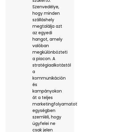
szakértő.
Szenvedélye,
hogy minden
szálláshely
megtalálja azt
az egyedi
hangot, amely
valóban
megkülönbözteti
a piacon. A
stratégiaalkotástól
a
kommunikáción
és
kampányokon
át a teljes
marketingfolyamatot
egységben
szemléli, hogy
ügyfelei ne
csak jelen