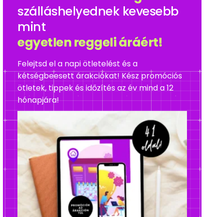
szálláshelyednek kevesebb
mint
egyetlen reggeli áráért!
Felejtsd el a napi ötletelést és a
kétségbeesett árakciókat! Kész promóciós
ötletek, tippek és időzítés az év mind a 12
hónapjára!