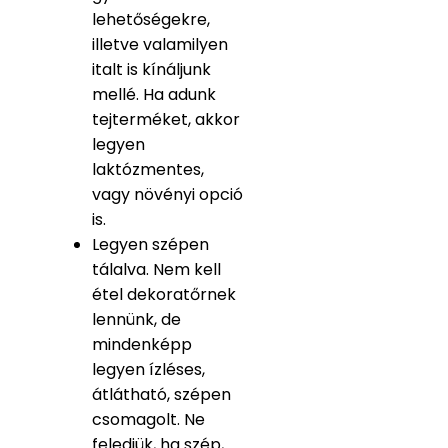
lehetőségekre,
illetve valamilyen
italt is kínáljunk
mellé. Ha adunk
tejterméket, akkor
legyen
laktózmentes,
vagy növényi opció
is.
Legyen szépen
tálalva. Nem kell
étel dekoratőrnek
lennünk, de
mindenképp
legyen ízléses,
átlátható, szépen
csomagolt. Ne
feledjük, ha szép,