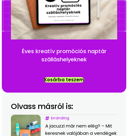
Éves kreatív promóciós naptár
szálláshelyeknek
5490
Ft
Kosárba teszem
Olvass másról is:
branding
A jacuzzi már nem elég? – Mit
keresnek valójában a vendégek