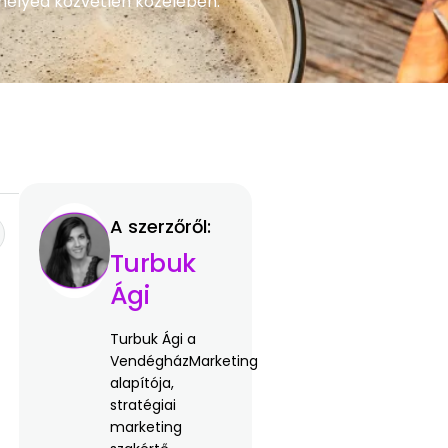
áshelyed közvetlen közelében.
A szerzőről:
Turbuk
Ági
Turbuk Ági a
VendégházMarketing
alapítója,
stratégiai
marketing