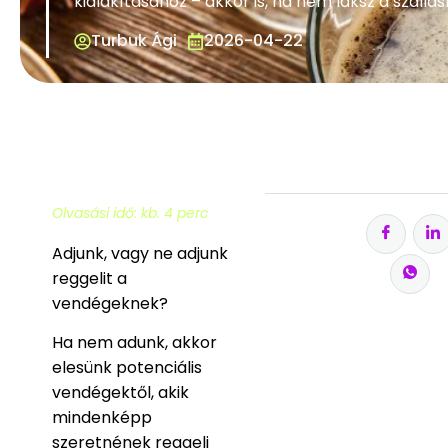
kialakításához – akkor is, ha nem laksz a száll
Turbuk Ági
2026-04-22
Olvasási idő: kb. 4 perc
Adjunk, vagy ne adjunk
reggelit a
vendégeknek?
Ha nem adunk, akkor
elesünk potenciális
vendégektől, akik
mindenképp
szeretnének reggeli