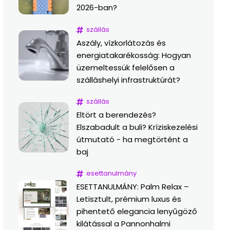
2026-ban?
szállás
Aszály, vízkorlátozás és
energiatakarékosság: Hogyan
üzemeltessük felelősen a
szálláshelyi infrastruktúrát?
szállás
Eltört a berendezés?
Elszabadult a buli? Kríziskezelési
útmutató - ha megtörtént a
baj
esettanulmány
ESETTANULMÁNY: Palm Relax –
Letisztult, prémium luxus és
pihentető elegancia lenyűgöző
kilátással a Pannonhalmi