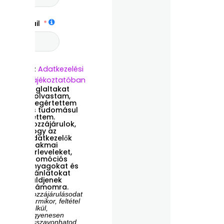
Email
Az
Adatkezelési
Tájékoztatóban
foglaltakat
elolvastam,
megértettem
és tudomásul
vettem.
Hozzájárulok,
hogy az
Adatkezelők
szakmai
hírleveleket,
promóciós
anyagokat és
ajánlatokat
küldjenek
számomra.
Hozzájárulásodat
bármikor, feltétel
nélkül,
ingyenesen
visszavonhatod