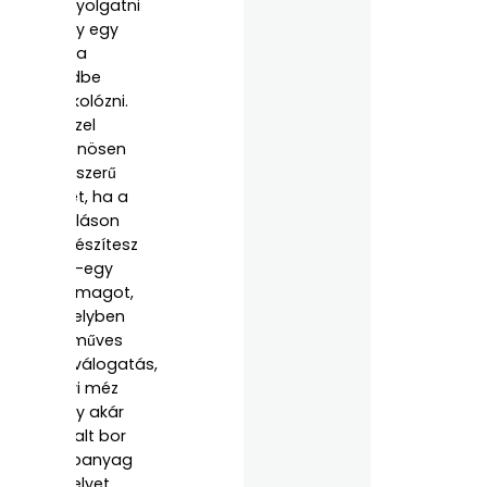
kortyolgatni
vagy egy
puha
plédbe
burkolózni.
Ősszel
különösen
népszerű
lehet, ha a
szálláson
előkészítesz
egy-egy
csomagot,
amelyben
kézműves
teaválogatás,
helyi méz
vagy akár
forralt bor
alapanyag
is helyet