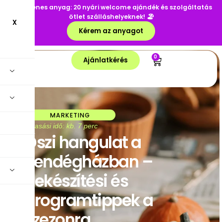
☀️
Ingyenes anyag: 20 nyári welcome ajándék és szolgáltatás
ötlet szálláshelyeknek!
🏖️
X
Kérem az anyagot
0
Ajánlatkérés
MARKETING
Olvasási idő: kb. 7 perc
Őszi hangulat a
vendégházban –
bekészítési és
programtippek a
szezonra