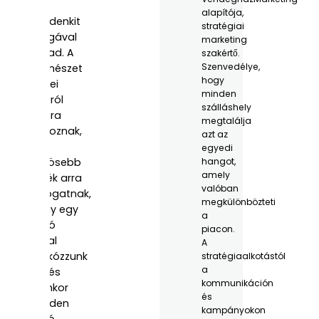
ami
alapítója,
mindenkit
stratégiai
magával
marketing
ragad. A
szakértő.
Szenvedélye,
természet
hogy
színei
minden
napról
szálláshely
napra
megtalálja
változnak,
azt az
a
egyedi
hűvösebb
hangot,
amely
esték arra
valóban
hívogatnak,
megkülönbözteti
hogy egy
a
forró
piacon.
itallal
A
kuckózzunk
stratégiaalkotástól
a
be, és
kommunikáción
ilyenkor
és
minden
kampányokon
apró