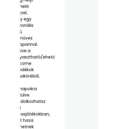
üveg helyi
termelői
mézzel,
vagy egy
szezonális
illatú
kézműves
szappannal.
Kilépve a
fogyasztható/ehető
welcome
ajándékok
témaköréből,
az
esőnapokra
készülve
gondolkozhatsz
mini
társasjátékokban,
amit haza
is vihetnek