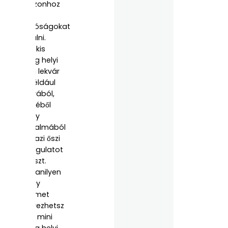
szezonhoz
illő
apróságokat
kínálni.
Egy kis
üveg helyi
házi lekvár
– például
szilvából,
körtéből
vagy
birsalmából
– igazi őszi
hangulatot
áraszt.
Ugyanilyen
nagy
örömet
szerezhetsz
egy mini