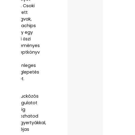
kap. Csoki
helyett
magvak,
almachips
vagy egy
mini őszi
süteményes
receptkönyv
is
különleges
meglepetés
lehet.
A
bekuckózós
hangulatot
pedig
fokozhatod
illatgyertyákkal,
fahéjas