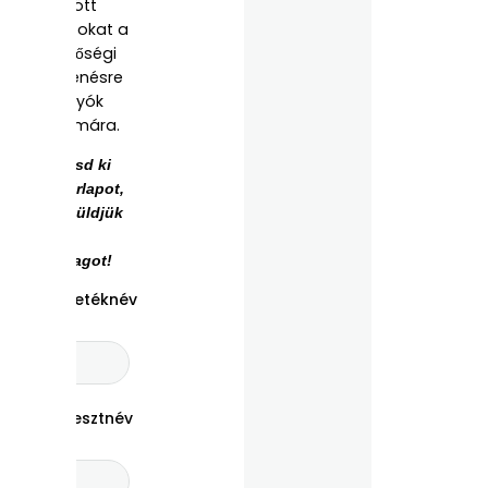
töltött
napokat a
minőségi
pihenésre
vágyók
számára.
Töltsd ki
az űrlapot,
és küldjük
az
anyagot!
Vezetéknév
Keresztnév