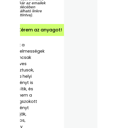
(akár az emailek
láblécében
található linkre
kattintva).
Kérem az anyagot!
Ezek a
figyelmességek
nemcsak
kedves
gesztusok,
de a helyi
élményt is
erősítik, és
ha nem a
megszokott
élményt
kapják,
biztos,
hogy