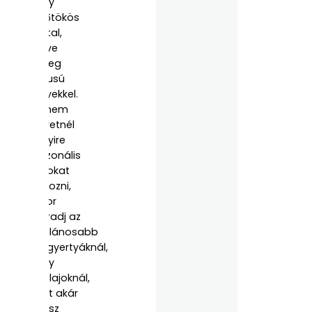
vagy
sütőtökös
illattal,
illetve
meleg
tónusú
fényekkel.
Ha nem
szeretnél
ennyire
szezonális
illatokat
behozni,
akkor
maradj az
általánosabb
illatgyertyáknál,
vagy
illóolajoknál,
amit akár
egész