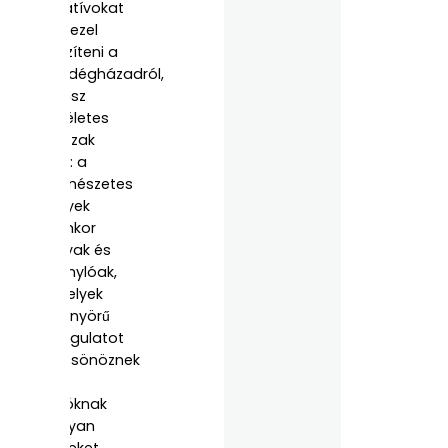
kreatívokat
tervezel
készíteni a
vendégházadról,
az ősz
tökéletes
időszak
erre: a
természetes
fények
ilyenkor
lágyak és
aranylóak,
amelyek
gyönyörű
hangulatot
kölcsönöznek
a
fotóknak
– olyan