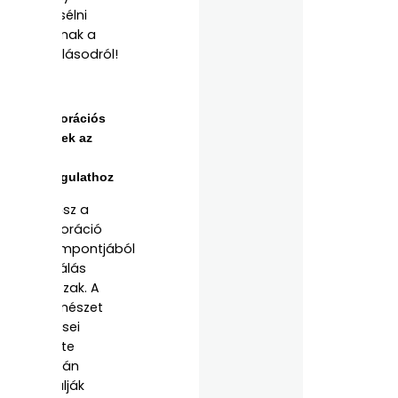
mesélni
fognak a
szállásodról!
Dekorációs
tippek az
őszi
hangulathoz
Az ősz a
dekoráció
szempontjából
is hálás
időszak. A
természet
kincsei
szinte
tálcán
kínálják