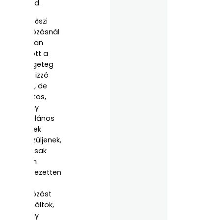
majd.
Egy őszi
fotózásnál
ugyan
adott a
rengeteg
őszi izzó
szín, de
fontos,
hogy
általános
képek
készüljenek,
hacsak
nem
kifejezetten
őszi
fotózást
csináltok,
hogy