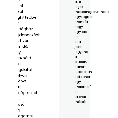
át a
részlet
teljes
sokkal
marketingfolyamatot
egységben
meghittebbé
szemléli,
válik.
hogy
Vendégház
ügyfelei
tulajdonosként
ne
most van
csak
itt az idő,
jelen
hogy
legyenek
a
kihasználd
piacon,
ezt a
hanem
hangulatot,
tudatosan
és olyan
építsenek
élményt
egy
kínálj
szerethető
és
vendégeidnek,
sikeres
amit
márkát.
hosszú
ideig
emlegetnek