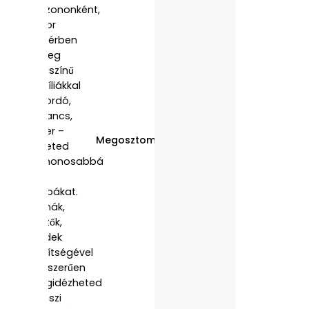
szezononként,
akkor
beltérben
meleg
földszínű
textíliákkal
– bordó,
narancs,
okker –
Megosztom:
teheted
otthonosabbá
a
szobákat.
Párnák,
terítők,
plédek
segítségével
egyszerűen
megidézheted
az őszi