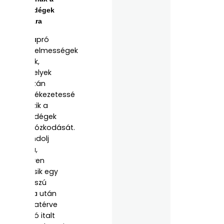
vendégek
arcára
Az apró
figyelmességek
azok,
amelyek
igazán
emlékezetessé
teszik a
vendégek
tartózkodását.
Gondolj
arra,
milyen
jólesik egy
hosszú
séta után
hazatérve
forró italt