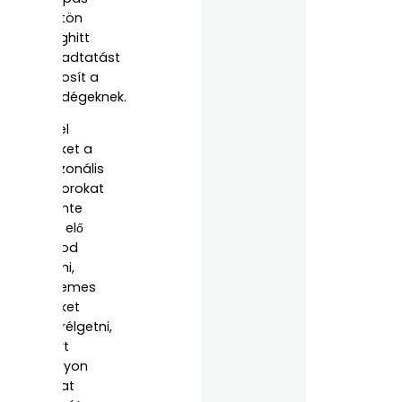
rögtön
meghitt
fogadtatást
biztosít a
vendégeknek.
Mivel
ezeket a
szezonális
dekorokat
évente
újra elő
tudod
venni,
érdemes
ezeket
cserélgetni,
mert
nagyon
sokat