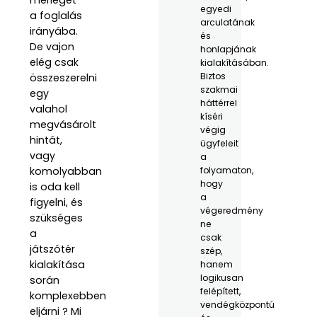
egyedi
a foglalás
arculatának
irányába.
és
De vajon
honlapjának
elég csak
kialakításában.
Biztos
összeszerelni
szakmai
egy
háttérrel
valahol
kíséri
megvásárolt
végig
hintát,
ügyfeleit
vagy
a
komolyabban
folyamaton,
hogy
is oda kell
a
figyelni, és
végeredmény
szükséges
ne
a
csak
játszótér
szép,
kialakítása
hanem
logikusan
során
felépített,
komplexebben
vendégközpontú
eljárni ? Mi