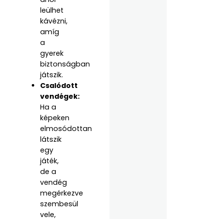
leülhet
kávézni,
amíg
a
gyerek
biztonságban
játszik.
Csalódott
vendégek:
Ha a
képeken
elmosódottan
látszik
egy
játék,
de a
vendég
megérkezve
szembesül
vele,