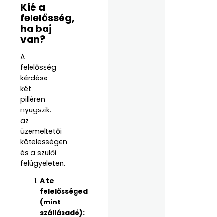
Kié a
felelősség,
ha baj
van?
A
felelősség
kérdése
két
pilléren
nyugszik:
az
üzemeltetői
kötelességen
és a szülői
felügyeleten.
A te
felelősséged
(mint
szállásadó):