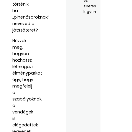
és
történik,
sikeres
ha
legyen.
„pihenősaroknak”
nevezed a
játszóteret?
Nézzük
meg,
hogyan
hozhatsz
létre igazi
élményparkot
úgy, hogy
megfelelj
a
szabályoknak,
a
vendégek
is
elégedettek
legyenek,