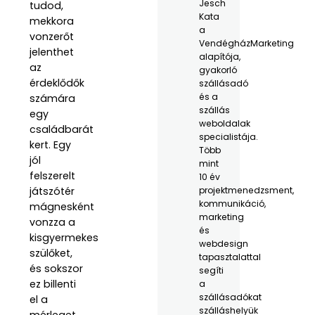
Jesch
tudod,
Kata
mekkora
a
vonzerőt
VendégházMarketing
jelenthet
alapítója,
az
gyakorló
érdeklődők
szállásadó
és a
számára
szállás
egy
weboldalak
családbarát
specialistája.
kert. Egy
Több
jól
mint
felszerelt
10 év
játszótér
projektmenedzsment,
kommunikáció,
mágnesként
marketing
vonzza a
és
kisgyermekes
webdesign
szülőket,
tapasztalattal
és sokszor
segíti
ez billenti
a
szállásadókat
el a
szálláshelyük
mérleget