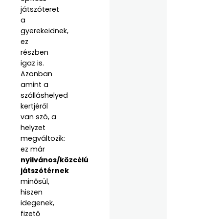
játszóteret
a
gyerekeidnek,
ez
részben
igaz is.
Azonban
amint a
szálláshelyed
kertjéről
van szó, a
helyzet
megváltozik:
ez már
nyilvános/közcélú
játszótérnek
minősül,
hiszen
idegenek,
fizető