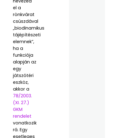
nevezed
el a
rönkvárat
csúszdával
„biodinamikus
tájépítészeti
elemnek”,
ha a
funkciója
alapján az
egy
játszótéri
eszköz,
akkor a
78/2003.
(XI. 27.)
GKM
rendelet
vonatkozik
rá. Egy
esetleges