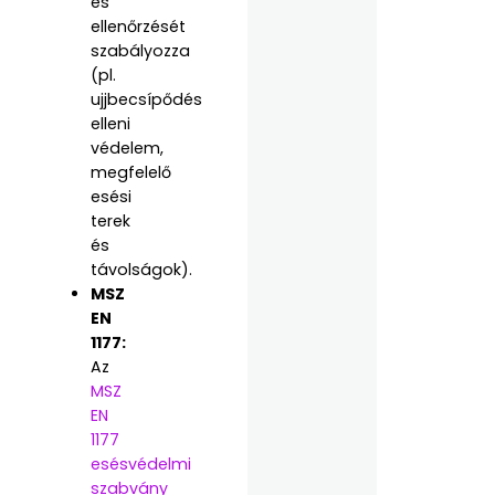
és
ellenőrzését
szabályozza
(pl.
ujjbecsípődés
elleni
védelem,
megfelelő
esési
terek
és
távolságok).
MSZ
EN
1177:
Az
MSZ
EN
1177
esésvédelmi
szabvány