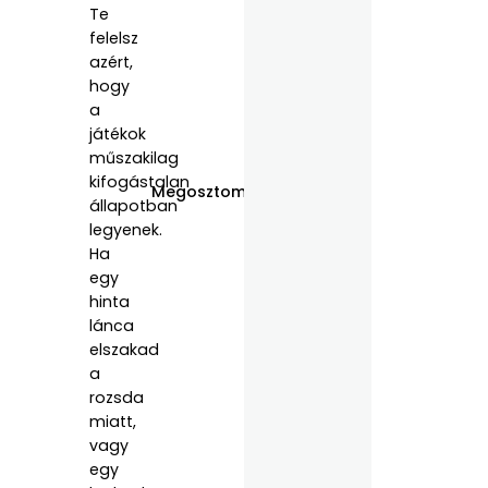
Te
felelsz
azért,
hogy
a
játékok
műszakilag
kifogástalan
Megosztom:
állapotban
legyenek.
Ha
egy
hinta
lánca
elszakad
a
rozsda
miatt,
vagy
egy