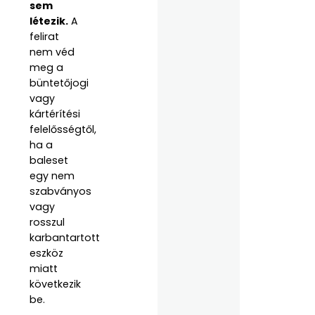
sem
létezik.
A
felirat
nem véd
meg a
büntetőjogi
vagy
kártérítési
felelősségtől,
ha a
baleset
egy nem
szabványos
vagy
rosszul
karbantartott
eszköz
miatt
következik
be.