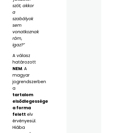
szót, akkor
a
szabályok
sem
vonatkoznak
rám,
igaz?”
A válasz
határozott
NEM
. A
magyar
jogrendszerben
a
tartalom
elsődlegessége
a forma
felett
elv
érvényesül.
Hiába