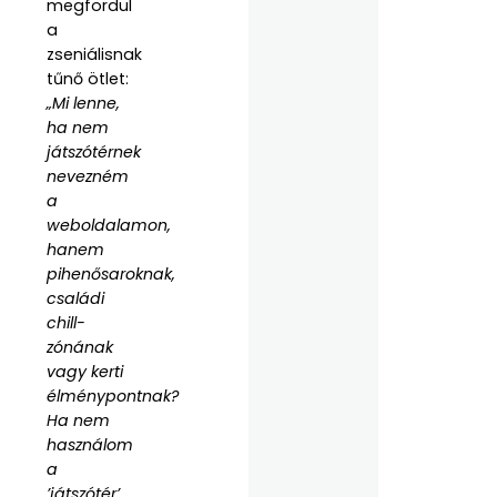
megfordul
a
zseniálisnak
tűnő ötlet:
„Mi lenne,
ha nem
játszótérnek
nevezném
a
weboldalamon,
hanem
pihenősaroknak,
családi
chill-
zónának
vagy kerti
élménypontnak?
Ha nem
használom
a
’játszótér’