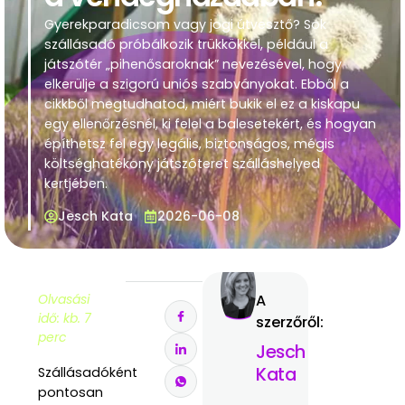
Gyerekparadicsom vagy jogi útvesztő? Sok
szállásadó próbálkozik trükkökkel, például a
játszótér „pihenősaroknak” nevezésével, hogy
elkerülje a szigorú uniós szabványokat. Ebből a
cikkből megtudhatod, miért bukik el ez a kiskapu
egy ellenőrzésnél, ki felel a balesetekért, és hogyan
építhetsz fel egy legális, biztonságos, mégis
költséghatékony játszóteret szálláshelyed
kertjében.
Jesch Kata
2026-06-08
Olvasási
A
idő: kb. 7
szerzőről:
perc
Jesch
Kata
Szállásadóként
pontosan