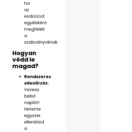
ha
az
eszközöd
egyébként
megfelelt
a
szabványoknak.
Hogyan
védd le
magad?
Rendszeres
ellenőrzés:
Vezess
belső
naplót!
Hetente
egyszer
ellenőrizd
a