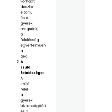
korhadt
deszka
eltörik,
és a
gyerek
megsérül,
a
felelősség
egyértelműen
a
tiéd.
A
szülő
felelőssége:
A
szülő
felel
a
gyerek
biztonságáért
és a