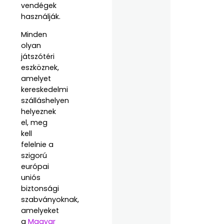
vendégek
használják.
Minden
olyan
játszótéri
eszköznek,
amelyet
kereskedelmi
szálláshelyen
helyeznek
el, meg
kell
felelnie a
szigorú
európai
uniós
biztonsági
szabványoknak,
amelyeket
a
Magyar