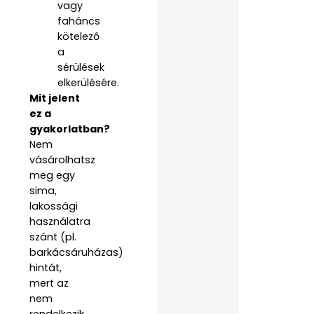
vagy
faháncs
kötelező
a
sérülések
elkerülésére.
Mit jelent
ez a
gyakorlatban?
Nem
vásárolhatsz
meg egy
sima,
lakossági
használatra
szánt (pl.
barkácsáruházas)
hintát,
mert az
nem
rendelkezik