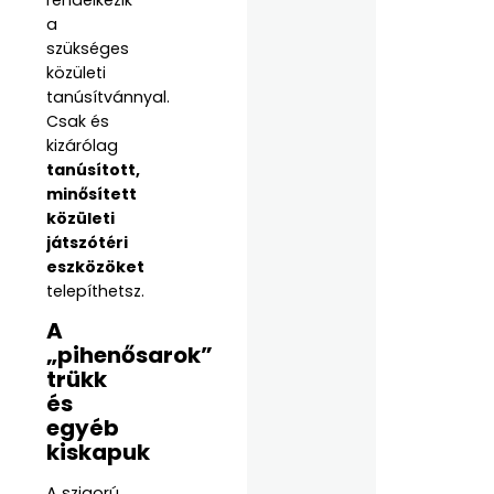
a
szükséges
közületi
tanúsítvánnyal.
Csak és
kizárólag
tanúsított,
minősített
közületi
játszótéri
eszközöket
telepíthetsz.
A
„pihenősarok”
trükk
és
egyéb
kiskapuk
A szigorú