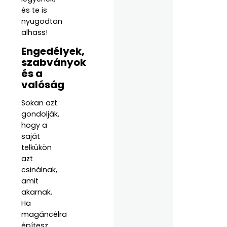
és te is
nyugodtan
alhass!
Engedélyek,
szabványok
és a
valóság
Sokan azt
gondolják,
hogy a
saját
telkükön
azt
csinálnak,
amit
akarnak.
Ha
magáncélra
építesz