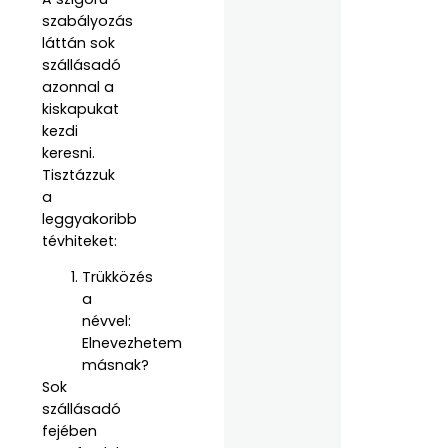
szabályozás
láttán sok
szállásadó
azonnal a
kiskapukat
kezdi
keresni.
Tisztázzuk
a
leggyakoribb
tévhiteket:
Trükközés
a
névvel:
Elnevezhetem
másnak?
Sok
szállásadó
fejében