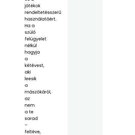
játékok
rendeltetésszerű
használatáért.
Ha a
szülő
felügyelet
nélkül
hagyja
a
kétévest,
aki
leesik
a
mászókáról,
az
nem
a te
sarad
–
feltéve,