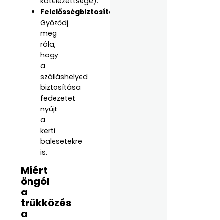
kötelezettsége).
Felelősségbiztosítás:
Győződj
meg
róla,
hogy
a
szálláshelyed
biztosítása
fedezetet
nyújt
a
kerti
balesetekre
is.
Miért
öngól
a
trükközés
a