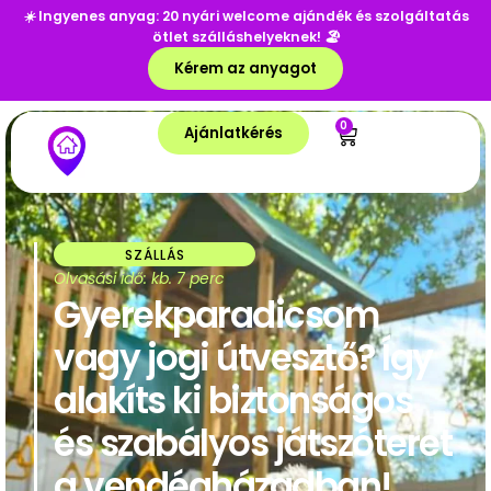
☀️
Ingyenes anyag: 20 nyári welcome ajándék és szolgáltatás
ötlet szálláshelyeknek!
🏖️
Kérem az anyagot
0
Ajánlatkérés
SZÁLLÁS
Olvasási idő: kb. 7 perc
Gyerekparadicsom
vagy jogi útvesztő? Így
alakíts ki biztonságos
és szabályos játszóteret
a vendégházadban!