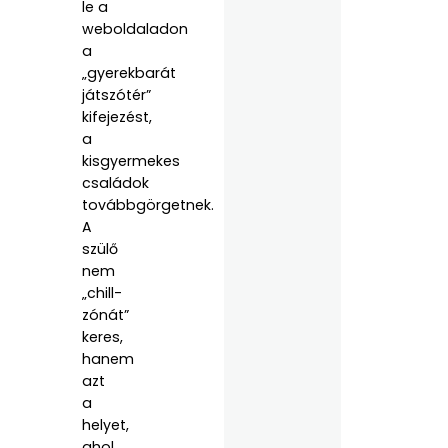
le a
weboldaladon
a
„gyerekbarát
játszótér”
kifejezést,
a
kisgyermekes
családok
továbbgörgetnek.
A
szülő
nem
„chill-
zónát”
keres,
hanem
azt
a
helyet,
ahol