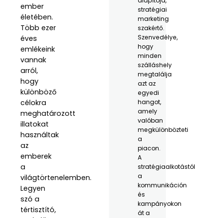
alapítója,
ember
stratégiai
életében.
marketing
Több ezer
szakértő.
Szenvedélye,
éves
hogy
emlékeink
minden
vannak
szálláshely
arról,
megtalálja
hogy
azt az
különböző
egyedi
célokra
hangot,
amely
meghatározott
valóban
illatokat
megkülönbözteti
használtak
a
az
piacon.
emberek
A
a
stratégiaalkotástól
a
világtörtenelemben.
kommunikáción
Legyen
és
szó a
kampányokon
tértisztító,
át a