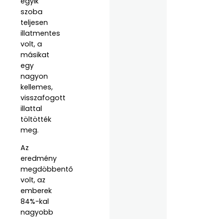
egyik
szoba
teljesen
illatmentes
volt, a
másikat
egy
nagyon
kellemes,
visszafogott
illattal
töltötték
meg.
Az
eredmény
megdöbbentő
volt, az
emberek
84%-kal
nagyobb