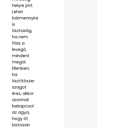
helyre jött.
Lehet
bármennyire
is
tisztaság,
ha nem
friss a
levegő,
mindent
megöl.
Ellenben,
ha
tisztítószer
szagot
érez, akkor
azonnal
bekapcsol
az agya,
hogy itt
biztosan