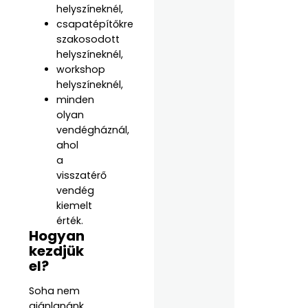
helyszíneknél,
csapatépítőkre
szakosodott
helyszíneknél,
workshop
helyszíneknél,
minden
olyan
vendégháznál,
ahol
a
visszatérő
vendég
kiemelt
érték.
Hogyan
kezdjük
el?
Soha nem
ajánlanánk,