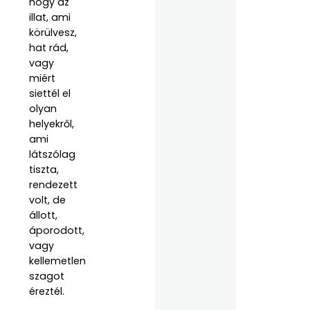
hogy az
illat, ami
körülvesz,
hat rád,
vagy
miért
siettél el
olyan
helyekről,
ami
látszólag
tiszta,
rendezett
volt, de
állott,
áporodott,
vagy
kellemetlen
szagot
éreztél.