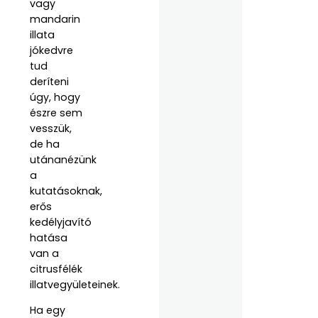
vagy
mandarin
illata
jókedvre
tud
deríteni
úgy, hogy
észre sem
vesszük,
de ha
utánanézünk
a
kutatásoknak,
erős
kedélyjavító
hatása
van a
citrusfélék
illatvegyületeinek.
Ha egy