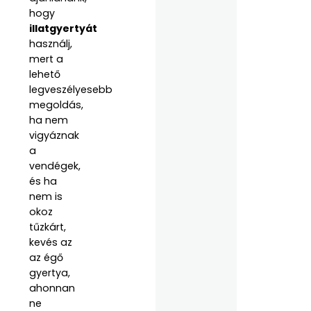
hogy
illatgyertyát
használj,
mert a
lehető
legveszélyesebb
megoldás,
ha nem
vigyáznak
a
vendégek,
és ha
nem is
okoz
tűzkárt,
kevés az
az égő
gyertya,
ahonnan
ne