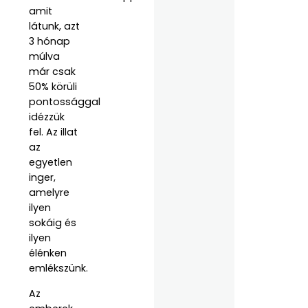
amit
látunk, azt
3 hónap
múlva
már csak
50% körüli
pontossággal
idézzük
fel. Az illat
az
egyetlen
inger,
amelyre
ilyen
sokáig és
ilyen
élénken
emlékszünk.
Az