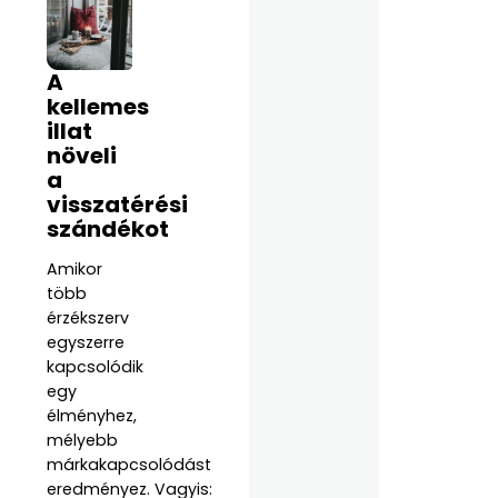
A
kellemes
illat
növeli
a
visszatérési
szándékot
Amikor
több
érzékszerv
egyszerre
kapcsolódik
egy
élményhez,
mélyebb
márkakapcsolódást
eredményez. Vagyis: