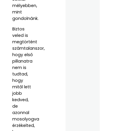
mélyebben,
mint
gondolnánk.
Biztos
veled is
megtörtént
számtalanszor,
hogy első
pillanatra
nem is
tudtad,
hogy
mitől lett
jobb
kedved,
de
azonnal
mosolyogva
érzékelted,