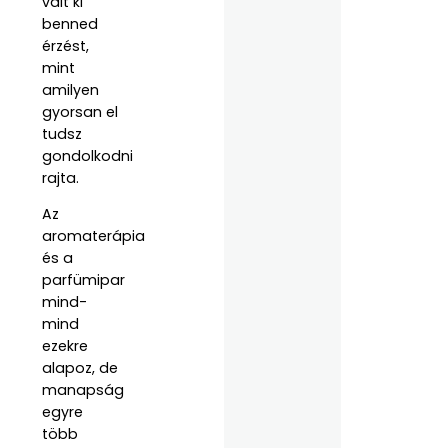
vált ki
benned
érzést,
mint
amilyen
gyorsan el
tudsz
gondolkodni
rajta.
Az
aromaterápia
és a
parfümipar
mind-
mind
ezekre
alapoz, de
manapság
egyre
több