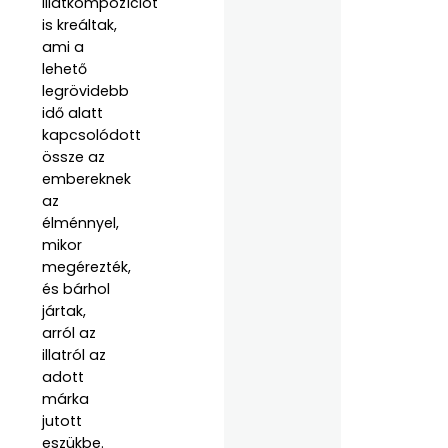
illatkompozíciót
is kreáltak,
ami a
lehető
legrövidebb
idő alatt
kapcsolódott
össze az
embereknek
az
élménnyel,
mikor
megérezték,
és bárhol
jártak,
arról az
illatról az
adott
márka
jutott
eszükbe.