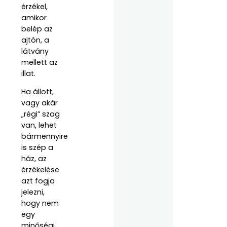
érzékel,
amikor
belép az
ajtón, a
látvány
mellett az
illat.
Ha állott,
vagy akár
„régi” szag
van, lehet
bármennyire
is szép a
ház, az
érzékelése
azt fogja
jelezni,
hogy nem
egy
minőségi