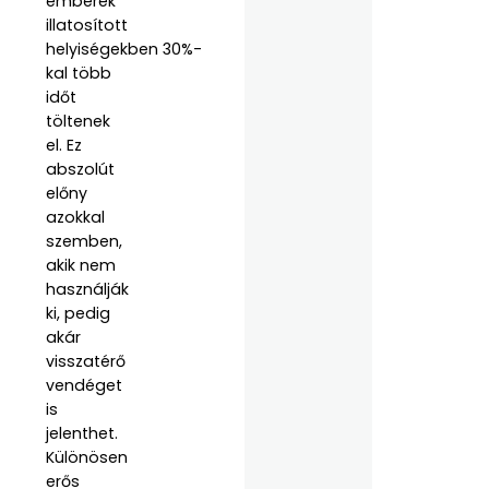
emberek
illatosított
helyiségekben 30%-
kal több
időt
töltenek
el. Ez
abszolút
előny
azokkal
szemben,
akik nem
használják
ki, pedig
akár
visszatérő
vendéget
is
jelenthet.
Különösen
erős