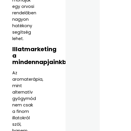
mondjuk
egy orvosi
rendelőben
nagyon
hatékony
segítség
lehet.
Illatmarketing
a
mindennapjainkban
Az
aromaterápia,
mint
alternatív
gyógymód
nem csak
a finom
illatokról
szól,
hanem