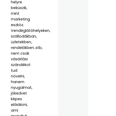
helyre
bekúszik,
mint
marketing
eszköz.
Vendéglátóhelyeken,
szállodákban,
üzletekben,
rendelőkben..stb,
nem csak
vásárlási
szándékot
tud
növelni,
hanem
nyugalmat,
jókedvet
képes
előidézni,
ami