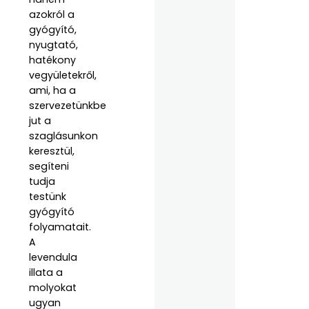
azokról a
gyógyító,
nyugtató,
hatékony
vegyületekről,
ami, ha a
szervezetünkbe
jut a
szaglásunkon
keresztül,
segíteni
tudja
testünk
gyógyító
folyamatait.
A
levendula
illata a
molyokat
ugyan