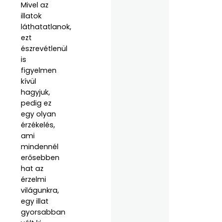
Mivel az
illatok
láthatatlanok,
ezt
észrevétlenül
is
figyelmen
kívül
hagyjuk,
pedig ez
egy olyan
érzékelés,
ami
mindennél
erősebben
hat az
érzelmi
világunkra,
egy illat
gyorsabban