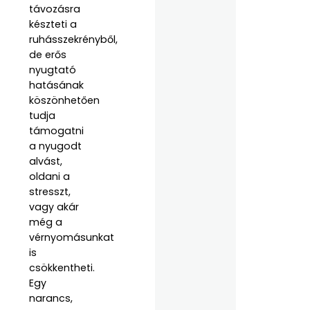
távozásra
készteti a
ruhásszekrényből,
de erős
nyugtató
hatásának
köszönhetően
tudja
támogatni
a nyugodt
alvást,
oldani a
stresszt,
vagy akár
még a
vérnyomásunkat
is
csökkentheti.
Egy
narancs,