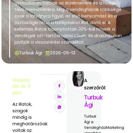
gyorsabban hatnak az érzelmeinkre és a hosszú
távú memóriánkra. Míg a vendégházak többsége
csak a látványra figyel, az első benyomást és a
tisztaságérzetet a belépéskori illat dönti el. A
kellemes illatok bizonyítottan 30%-kal növelik a
vendégek ott-tartózkodási idejét, és drasztikusan
javítják a visszatérési szándékot.
Turbuk Ági
2026-05-13
Olvasási
A
idő: kb. 9
szerzőről:
perc
Turbuk
Ági
Az illatok,
szagok
Turbuk
mindig is
Ági a
meghatározóak
VendégházMarketing
voltak az