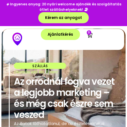
☀️
Ingyenes anyag: 20 nyári welcome ajándék és szolgáltatás
ötlet szálláshelyeknek!
🏖️
Kérem az anyagot
0
Ajánlatkérés
SZÁLLÁS
Olvasási idő: kb. 9 perc
Az orrodnál fogva vezet
a legjobb marketing –
és még csak észre sem
veszed
Az illatok láthatatlanul, de az észleléseknél is