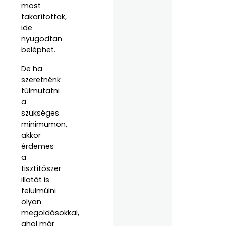
most
takarítottak,
ide
nyugodtan
beléphet.
De ha
szeretnénk
túlmutatni
a
szükséges
minimumon,
akkor
érdemes
a
tisztítószer
illatát is
felülmúlni
olyan
megoldásokkal,
ahol már