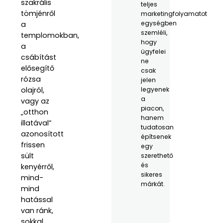
szakrális
teljes
tömjénről
marketingfolyamatot
egységben
a
szemléli,
templomokban,
hogy
a
ügyfelei
csábítást
ne
elősegítő
csak
rózsa
jelen
olajról,
legyenek
a
vagy az
piacon,
„otthon
hanem
illatával”
tudatosan
azonosított
építsenek
frissen
egy
sült
szerethető
és
kenyérről,
sikeres
mind-
márkát.
mind
hatással
van ránk,
sokkal