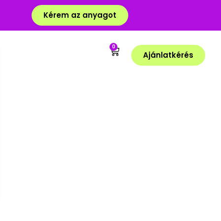
Kérem az anyagot
0
Ajánlatkérés