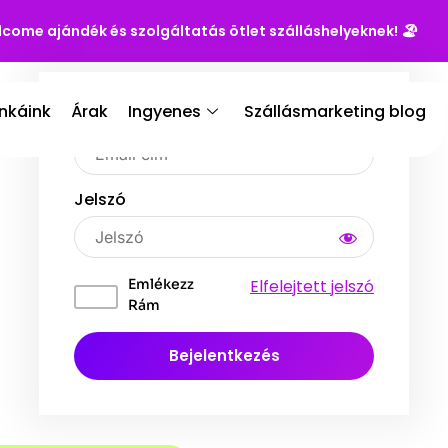
lcome ajándék és szolgáltatás ötlet szálláshelyeknek!
🏖️
nkáink
Árak
Ingyenes
Szállásmarketing blog
Email Cím
Jelszó
Emlékezz
Elfelejtett jelszó
Rám
Bejelentkezés