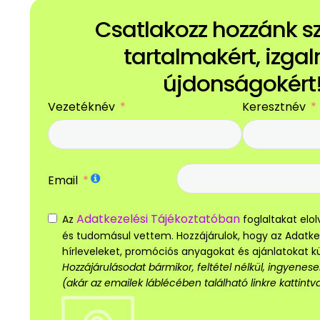
Csatlakozz hozzánk 
tartalmakért, izga
újdonságokért
Vezetéknév
Keresztnév
Email
Adatkezelési Tájékoztatóban
Az
foglaltakat el
és tudomásul vettem. Hozzájárulok, hogy az Adatk
hírleveleket, promóciós anyagokat és ajánlatokat 
Hozzájárulásodat bármikor, feltétel nélkül, ingyene
(akár az emailek láblécében található linkre kattintva