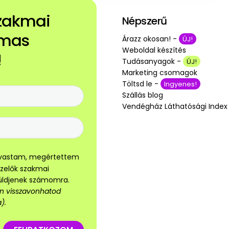
szakmai
Népszerű
lmas
Árazz okosan! -
ÚJ!
Weboldal készítés
!
Tudásanyagok -
ÚJ!
Marketing csomagok
Töltsd le -
Ingyenes!
Szállás blog
Vendégház Láthatósági Index
olvastam, megértettem
ezelők szakmai
küldjenek számomra.
sen visszavonhatod
).