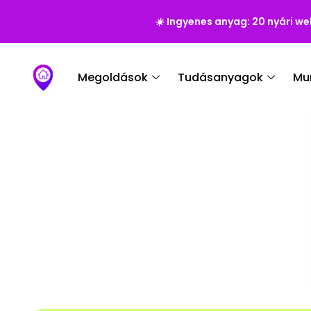
☀️
Ingyenes anyag: 20 nyári we
Megoldások
Tudásanyagok
Mu