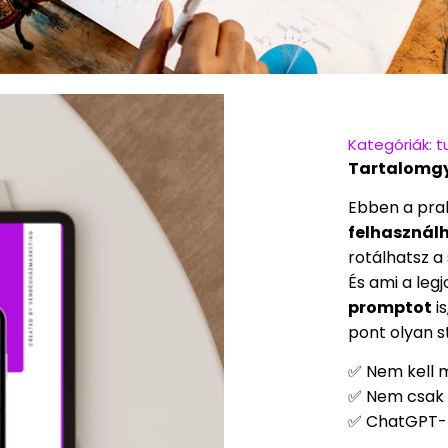
Kategóriák:
t
Tartalomgyá
Ebben a pra
felhasznál
rotálhatsz a 
És ami a le
promptot
is
pont olyan s
✅
Nem kell mi
✅
Nem csak 
✅
ChatGPT-t