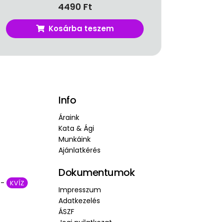
4490
Ft
Kosárba teszem
Info
Áraink
Kata & Ági
Munkáink
Ajánlatkérés
Dokumentumok
 -
KVÍZ
Impresszum
Adatkezelés
ÁSZF