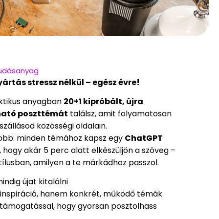
udásanyag
rtás stressz nélkül – egész évre!
ktikus anyagban
20+1 kipróbált, újra
ható poszttémát
találsz, amit folyamatosan
szállásod közösségi oldalain.
gjobb: minden témához kapsz egy
ChatGPT
, hogy akár 5 perc alatt elkészüljön a szöveg –
tílusban, amilyen a te márkádhoz passzol.
ndig újat kitalálni
inspiráció, hanem konkrét, működő témák
ámogatással, hogy gyorsan posztolhass