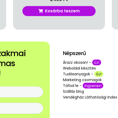
Kosárba teszem
szakmai
Népszerű
lmas
Árazz okosan! -
ÚJ!
Weboldal készítés
!
Tudásanyagok -
ÚJ!
Marketing csomagok
Töltsd le -
Ingyenes!
Szállás blog
Vendégház Láthatósági Index