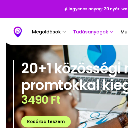
☀️
Ingyenes anyag: 20 nyári we
Megoldások
Tudásanyagok
Mu
20+1 közösségi 
promtokkal kieg
3490
Ft
Kosárba teszem