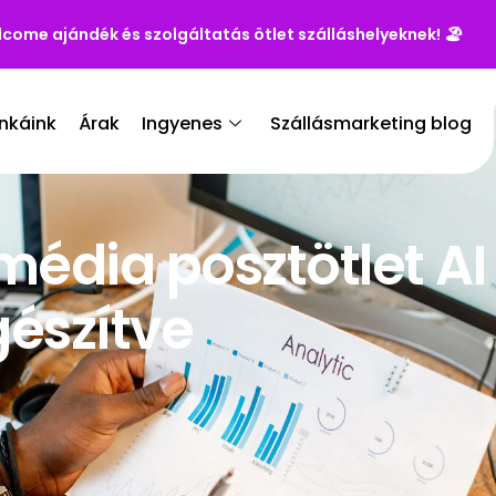
lcome ajándék és szolgáltatás ötlet szálláshelyeknek!
🏖️
nkáink
Árak
Ingyenes
Szállásmarketing blog
média posztötlet AI
észítve