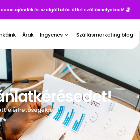
lcome ajándék és szolgáltatás ötlet szálláshelyeknek!
🏖️
nkáink
Árak
Ingyenes
Szállásmarketing blog
ánlatkérésedet!
tt elérhetőségeiden!