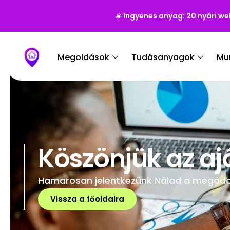
☀️
Ingyenes anyag: 20 nyári we
Megoldások
Tudásanyagok
Mu
Köszönjük az aj
Hamarosan jelentkezünk Nálad a megado
Vissza a főoldalra