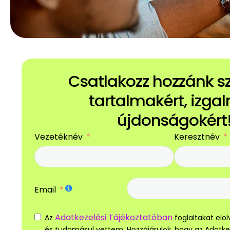
Csatlakozz hozzánk 
tartalmakért, izga
újdonságokért
Vezetéknév
Keresztnév
Email
Adatkezelési Tájékoztatóban
Az
foglaltakat el
és tudomásul vettem. Hozzájárulok, hogy az Adatk