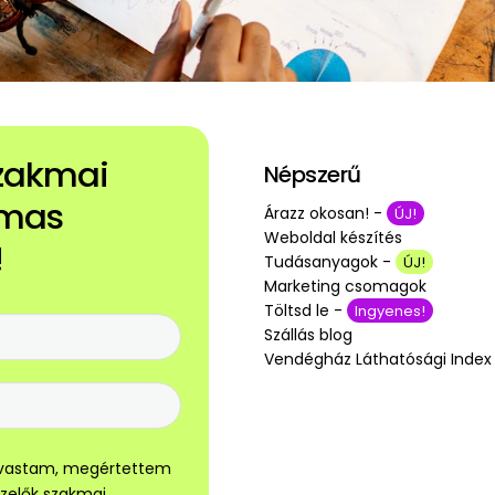
szakmai
Népszerű
lmas
Árazz okosan! -
ÚJ!
Weboldal készítés
!
Tudásanyagok -
ÚJ!
Marketing csomagok
Töltsd le -
Ingyenes!
Szállás blog
Vendégház Láthatósági Index
olvastam, megértettem
ezelők szakmai