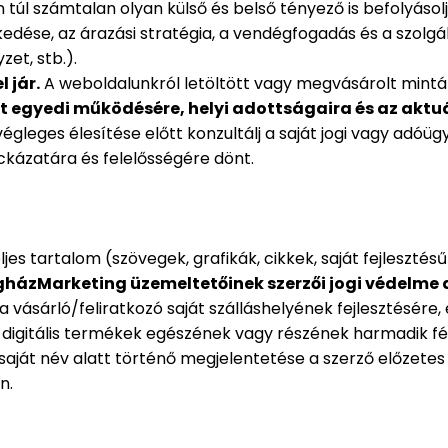
n túl számtalan olyan külső és belső tényező is befolyáso
ezkedése, az árazási stratégia, a vendégfogadás és a szolgá
zet, stb.).
 jár.
A weboldalunkról letöltött vagy megvásárolt minták
t egyedi működésére, helyi adottságaira és az aktuál
leges élesítése előtt konzultálj a saját jogi vagy adóü
ckázatára és felelősségére dönt.
s tartalom (szövegek, grafikák, cikkek, saját fejlesztésű
házMarketing üzemeltetőinek szerzői jogi védelme a
a vásárló/feliratkozó saját szálláshelyének fejlesztésére, 
 digitális termékek egészének vagy részének harmadik f
saját név alatt történő megjelentetése a szerző előzetes 
n.