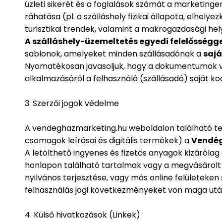
üzleti sikerét és a foglalások számát a marketinge
ráhatása (pl. a szálláshely fizikai állapota, elhely
turisztikai trendek, valamint a makrogazdasági hely
A szálláshely-üzemeltetés egyedi felelősséggel
sablonok, amelyeket minden szállásadónak a
sajá
Nyomatékosan javasoljuk, hogy a dokumentumok vég
alkalmazásáról a felhasználó (szállásadó) saját ko
3. Szerzői jogok védelme
A vendeghazmarketing.hu weboldalon található telje
csomagok leírásai és digitális termékek) a
Vendég
A letölthető ingyenes és fizetős anyagok kizárólag 
honlapon található tartalmak vagy a megvásárolt
nyilvános terjesztése, vagy más online felületeken 
felhasználás jogi következményeket von maga utá
4. Külső hivatkozások (Linkek)