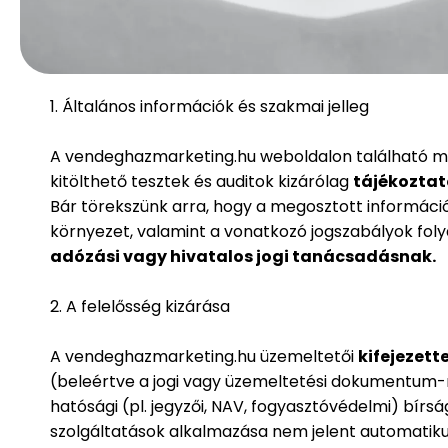
1. Általános információk és szakmai jelleg
A vendeghazmarketing.hu weboldalon található mind
kitölthető tesztek és auditok kizárólag
tájékoztató
Bár törekszünk arra, hogy a megosztott információk
környezet, valamint a vonatkozó jogszabályok fo
adózási vagy hivatalos jogi tanácsadásnak.
2. A felelősség kizárása
A vendeghazmarketing.hu üzemeltetői
kifejezett
(beleértve a jogi vagy üzemeltetési dokumentum-m
hatósági (pl. jegyzői, NAV, fogyasztóvédelmi) bírs
szolgáltatások alkalmazása nem jelent automatikus