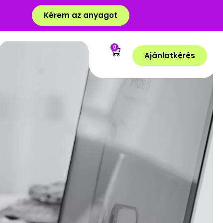
Kérem az anyagot
0
Ajánlatkérés