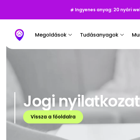
☀️
Ingyenes anyag: 20 nyári we
Megoldások
Tudásanyagok
Mu
Jogi nyilatkozat
Vissza a főoldalra