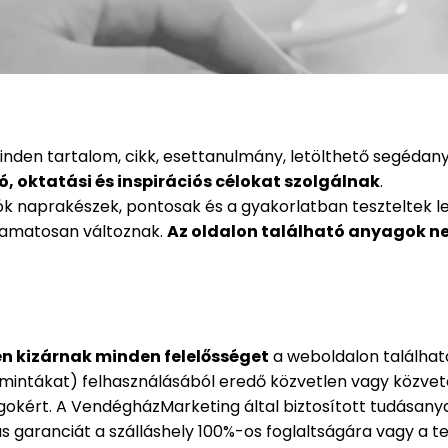
en tartalom, cikk, esettanulmány, letölthető segédanyag
, oktatási és inspirációs célokat szolgálnak
.
 naprakészek, pontosak és a gyakorlatban teszteltek legy
lyamatosan változnak.
Az oldalon található anyagok ne
en kizárnak minden felelősséget
a weboldalon található
intákat) felhasználásából eredő közvetlen vagy közvete
ágokért.
A VendégházMarketing által biztosított tudásanya
 garanciát a szálláshely 100%-os foglaltságára vagy a te