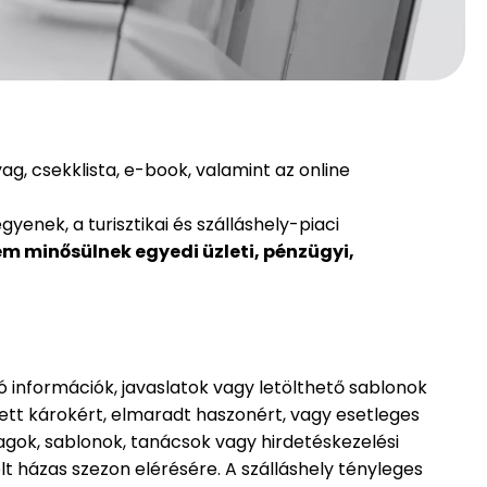
, csekklista, e-book, valamint az online
enek, a turisztikai és szálláshely-piaci
m minősülnek egyedi üzleti, pénzügyi,
 információk, javaslatok vagy letölthető sablonok
tt károkért, elmaradt haszonért, vagy esetleges
gok, sablonok, tanácsok vagy hirdetéskezelési
lt házas szezon elérésére
. A szálláshely tényleges