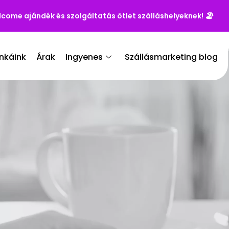
lcome ajándék és szolgáltatás ötlet szálláshelyeknek!
🏖️
nkáink
Árak
Ingyenes
Szállásmarketing blog