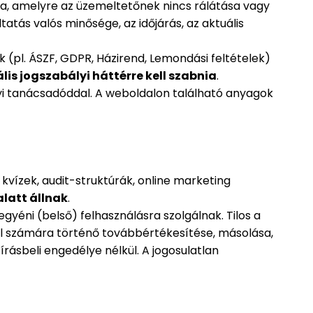
lja, amelyre az üzemeltetőnek nincs rálátása vagy
ltatás valós minősége, az időjárás, az aktuális
 (pl. ÁSZF, GDPR, Házirend, Lemondási feltételek)
is jogszabályi háttérre kell szabnia
.
gyi tanácsadóddal. A weboldalon található anyagok
 kvízek, audit-struktúrák, online marketing
latt állnak
.
egyéni (belső) felhasználásra szolgálnak. Tilos a
él számára történő továbbértékesítése, másolása,
írásbeli engedélye nélkül. A jogosulatlan