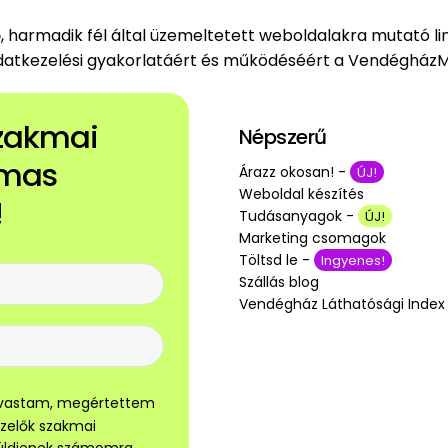
 harmadik fél által üzemeltetett weboldalakra mutató link
 adatkezelési gyakorlatáért és működéséért a VendégházM
szakmai
Népszerű
lmas
Árazz okosan! -
ÚJ!
Weboldal készítés
!
Tudásanyagok -
ÚJ!
Marketing csomagok
Töltsd le -
Ingyenes!
Szállás blog
Vendégház Láthatósági Index
olvastam, megértettem
ezelők szakmai