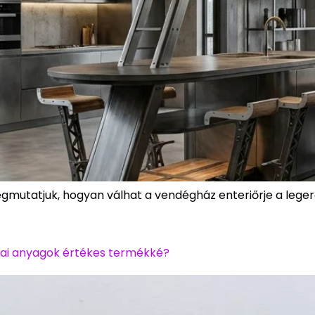
mutatjuk, hogyan válhat a vendégház enteriőrje a leg
odai anyagok értékes termékké?