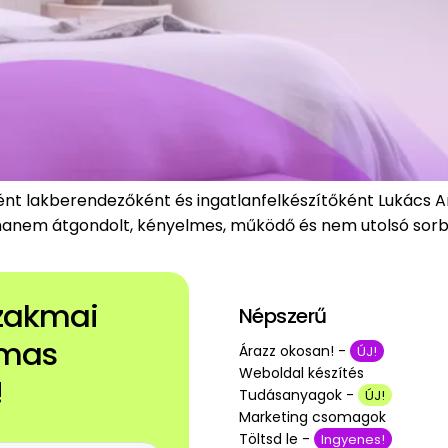
ént lakberendezőként és ingatlanfelkészítőként Lukács A
 hanem átgondolt, kényelmes, működő és nem utolsó sorban
szakmai
Népszerű
lmas
Árazz okosan! -
ÚJ!
Weboldal készítés
!
Tudásanyagok -
ÚJ!
Marketing csomagok
Töltsd le -
Ingyenes!