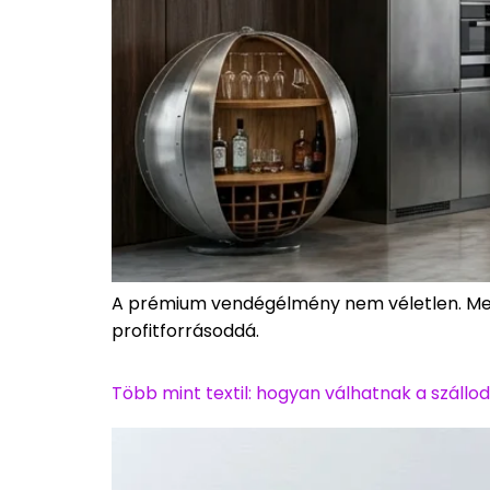
A prémium vendégélmény nem véletlen. Meg
profitforrásoddá.
Több mint textil: hogyan válhatnak a száll