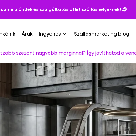
lcome ajándék és szolgáltatás ötlet szálláshelyeknek!
🏖️
nkáink
Árak
Ingyenes
Szállásmarketing blog
sszabb szezont nagyobb marginnal? Így javíthatod a ve