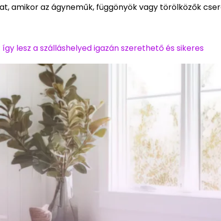
anat, amikor az ágyneműk, függönyök vagy törölközők cseré
gy lesz a szálláshelyed igazán szerethető és sikeres