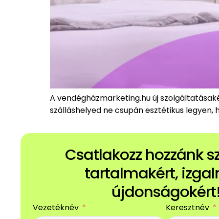
A vendégházmarketing.hu új szolgáltatásak
szálláshelyed ne csupán esztétikus legyen,
Csatlakozz hozzánk 
tartalmakért, izga
újdonságokért
Vezetéknév
Keresztnév