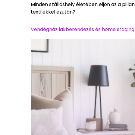
Minden szálláshely életében eljön az a pill
textilekkel ezután?
Vendégház lakberendezés és home staging: í