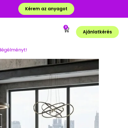
Kérem az anyagot
0
Ajánlatkérés
ndégélményt!