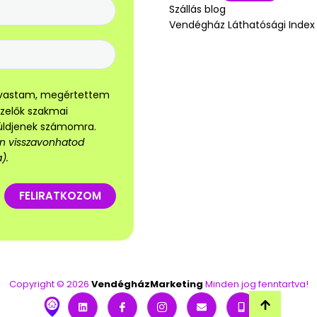
Szállás blog
Vendégház Láthatósági Index
olvastam, megértettem
ezelők szakmai
küldjenek számomra.
sen visszavonhatod
).
FELIRATKOZOM
Copyright © 2026
VendégházMarketing
Minden jog fenntartva!