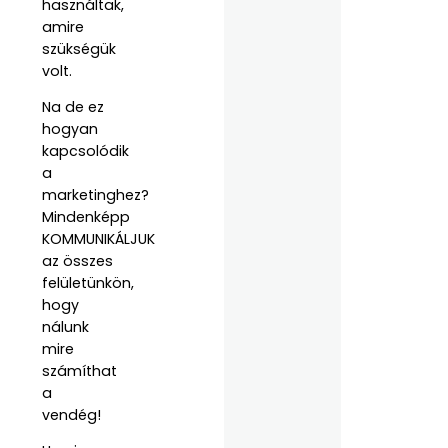
használtak,
amire
szükségük
volt.
Na de ez
hogyan
kapcsolódik
a
marketinghez?
Mindenképp
KOMMUNIKÁLJUK
az összes
felületünkön,
hogy
nálunk
mire
számíthat
a
vendég!