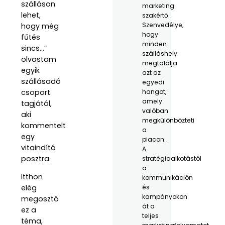
szálláson
marketing
lehet,
szakértő.
Szenvedélye,
hogy még
hogy
fűtés
minden
sincs…”
szálláshely
olvastam
megtalálja
egyik
azt az
szállásadó
egyedi
csoport
hangot,
amely
tagjától,
valóban
aki
megkülönbözteti
kommentelt
a
egy
piacon.
vitaindító
A
posztra.
stratégiaalkotástól
a
Itthon
kommunikáción
és
elég
kampányokon
megosztó
át a
ez a
teljes
téma,