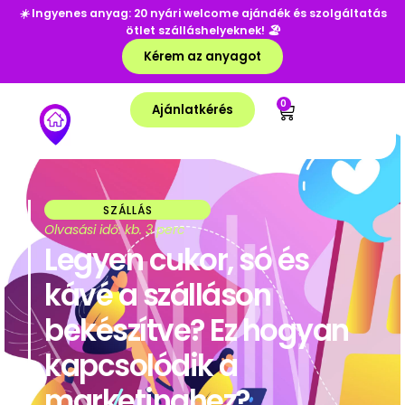
☀️
Ingyenes anyag: 20 nyári welcome ajándék és szolgáltatás
ötlet szálláshelyeknek!
🏖️
Kérem az anyagot
0
Ajánlatkérés
SZÁLLÁS
Olvasási idő: kb. 3 perc
Legyen cukor, só és
kávé a szálláson
bekészítve? Ez hogyan
kapcsolódik a
marketinghez?