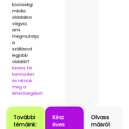
közösségi
média
oldalakra
vágysz,
ami
megmutatja
a
szállásod
legjobb
oldalát?
Keress fel
bennünket
és nézzük
meg a
lehetőségeket!
További
Kész
Olvass
témáink:
éves
másról