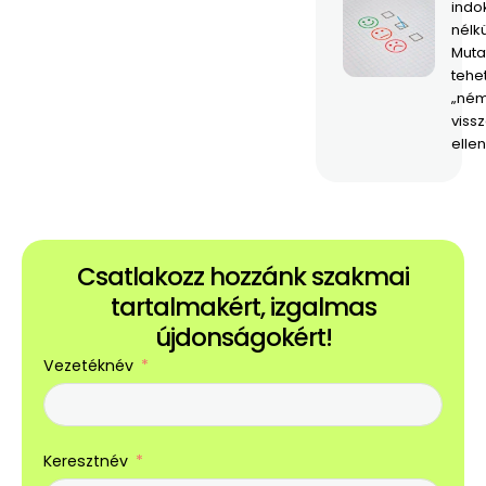
indo
nélk
Mutat
tehe
„né
viss
ellen
Csatlakozz hozzánk szakmai
tartalmakért, izgalmas
újdonságokért!
Vezetéknév
Keresztnév