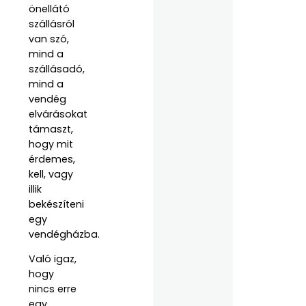
önellátó
szállásról
van szó,
mind a
szállásadó,
mind a
vendég
elvárásokat
támaszt,
hogy mit
érdemes,
kell, vagy
illik
bekészíteni
egy
vendégházba.
Való igaz,
hogy
nincs erre
egy