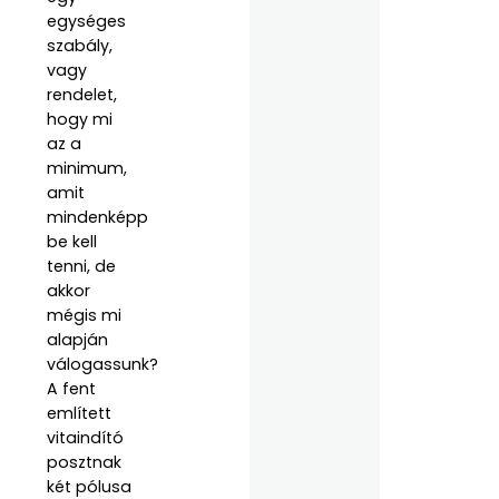
egységes
szabály,
vagy
rendelet,
hogy mi
az a
minimum,
amit
mindenképp
be kell
tenni, de
akkor
mégis mi
alapján
válogassunk?
A fent
említett
vitaindító
posztnak
két pólusa