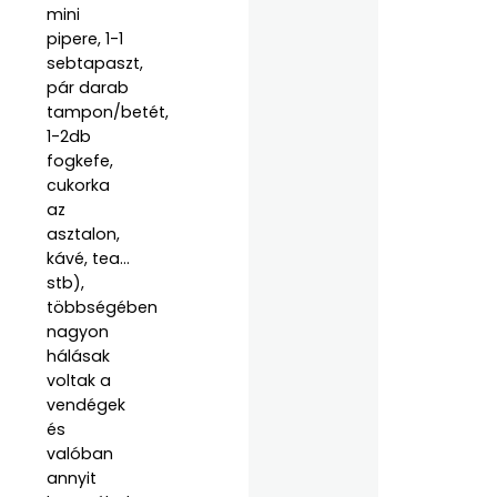
mini
pipere, 1-1
sebtapaszt,
pár darab
tampon/betét,
1-2db
fogkefe,
cukorka
az
asztalon,
kávé, tea…
stb),
többségében
nagyon
hálásak
voltak a
vendégek
és
valóban
annyit