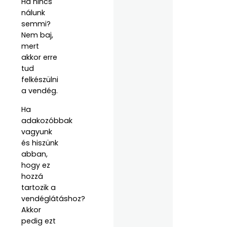
Ha nincs
nálunk
semmi?
Nem baj,
mert
akkor erre
tud
felkészülni
a vendég.
Ha
adakozóbbak
vagyunk
és hiszünk
abban,
hogy ez
hozzá
tartozik a
vendéglátáshoz?
Akkor
pedig ezt