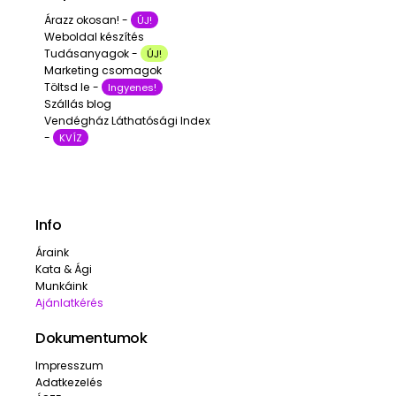
Árazz okosan! -
ÚJ!
Weboldal készítés
Tudásanyagok -
ÚJ!
Marketing csomagok
Töltsd le -
Ingyenes!
Szállás blog
Vendégház Láthatósági Index
-
KVÍZ
Info
Áraink
Kata & Ági
Munkáink
Ajánlatkérés
Dokumentumok
Impresszum
Adatkezelés