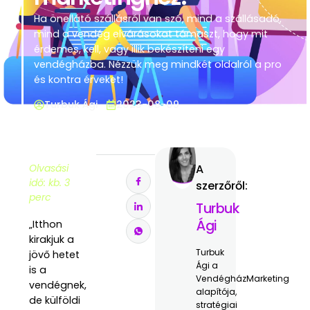
Ha önellátó szállásról van szó, mind a szállásadó,
mind a vendég elvárásokat támaszt, hogy mit
érdemes, kell, vagy illik bekészíteni egy
vendégházba. Nézzük meg mindkét oldalról a pro
és kontra érveket!
Turbuk Ági
2023-08-09
Olvasási
A
idő: kb. 3
szerzőről:
perc
Turbuk
Ági
„Itthon
kirakjuk a
Turbuk
jövő hetet
Ági a
is a
VendégházMarketing
vendégnek,
alapítója,
de külföldi
stratégiai