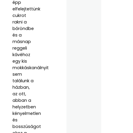
épp
elfelejtettünk
cukrot
rakni a
bőröndbe
és a
másnap
reggeli
kávéhoz
egy kis
mokkáskanálnyit
sem
találunk a
házban,
az ott,
abban a
helyzetben
kényelmetlen
és
bosszúságot
okoz a