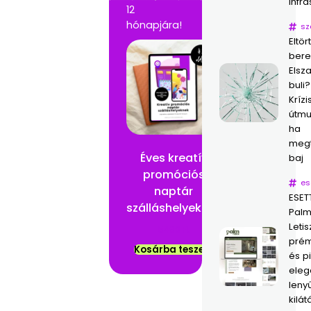
infra
12
hónapjára!
sz
Eltör
ber
Elsz
buli?
Krízi
útmu
ha
megt
Éves kreatív
baj
promóciós
es
naptár
ESET
szálláshelyeknek
Palm
Letisz
5490
Ft
prém
Kosárba teszem
és p
eleg
leny
kilát