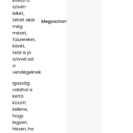
kiteszi a
szívét-
lelkét,
tehát akár
Megosztom:
még
mézet,
fűszereket,
kávét,
teát is jó
szívvel ad
a
vendégeknek.
Igazság
valahol a
kettő
között
kellene,
hogy
legyen,
hiszen, ha