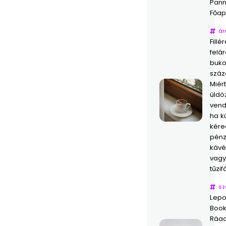
Pann
Főap
ár
Fillé
felár
buko
száz
Miér
üldöz
vend
ha k
kére
pénz
kávé
vagy
tűzif
sz
Lepo
Book
Ráad