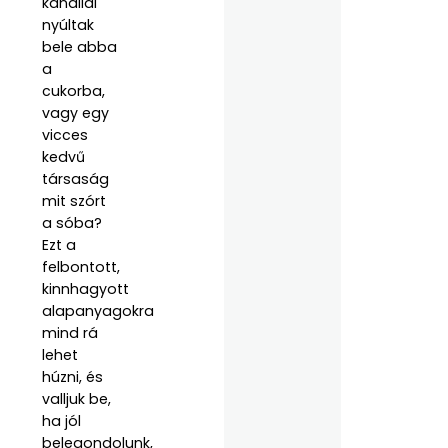
kanállal
nyúltak
bele abba
a
cukorba,
vagy egy
vicces
kedvű
társaság
mit szórt
a sóba?
Ezt a
felbontott,
kinnhagyott
alapanyagokra
mind rá
lehet
húzni, és
valljuk be,
ha jól
belegondolunk,