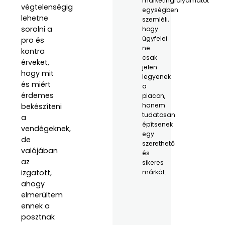
marketingfolyamatot
végtelenségig
egységben
lehetne
szemléli,
sorolni a
hogy
ügyfelei
pro és
ne
kontra
csak
érveket,
jelen
hogy mit
legyenek
és miért
a
érdemes
piacon,
hanem
bekészíteni
tudatosan
a
építsenek
vendégeknek,
egy
de
szerethető
valójában
és
az
sikeres
márkát.
izgatott,
ahogy
elmerültem
ennek a
posztnak