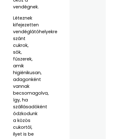
vendégnek.
Léteznek
kifejezetten
vendéglátóhelyekre
szánt
cukrok,
sók,
fűszerek,
amik
higiénikusan,
adagonként
vannak
becsomagolva,
így, ha
szállásadóként
ódzkodunk
a közös
cukortól,
ilyet is be